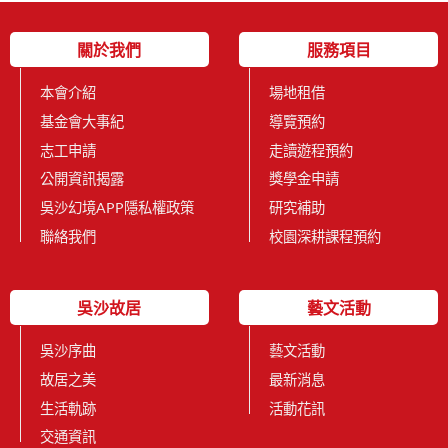
關於我們
服務項目
本會介紹
場地租借
基金會大事紀
導覽預約
志工申請
走讀遊程預約
公開資訊揭露
獎學金申請
吳沙幻境APP隱私權政策
研究補助
聯絡我們
校園深耕課程預約
吳沙故居
藝文活動
吳沙序曲
藝文活動
故居之美
最新消息
生活軌跡
活動花訊
交通資訊