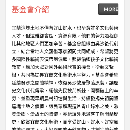
基金會介紹
MORE
宜蘭這塊土地不僅有好山好水，也孕育許多文化藝術
人才，但遠離都會區、資源有限，他們的努力過程卻
比其他地區人們更加辛苦。基金會組織由吳沙後代創
立，結合當地人文藝術專家顧問共同組成，希望將更
多國際性藝術表演帶到偏鄉，照顧偏鄉孩子文化藝術
教育，增加大眾對國外藝術欣賞的機會，從藝文紮
根，共同為提昇宜蘭文化藝術水平努力。基金會希望
延續吳沙之開蘭精神，恢復吳沙故居聚落原貌，讓歷
史文化代代傳承，緬懷先民披荊斬棘、開疆破土的辛
勞。並重現早期農村記憶與生活，持續發揚先祖開墾
這塊土地之價值，讓民眾體現這片青山綠水之美，激
發愛鄉、愛故土的情懷。亦能讓外地遊客了解開蘭歷
史、欣賞宜蘭文化藝術，並享受好山、好水、好空氣
的地理環境下，大地恩賜的天然食物，共創宜蘭新的