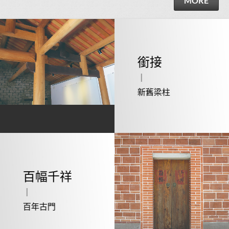
MORE
銜接
｜
新舊梁柱
百幅千祥
｜
百年古門