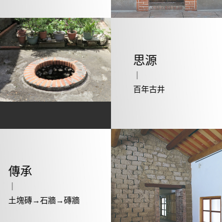
思源
｜
百年古井
傳承
｜
土塊磚→石牆→磚牆