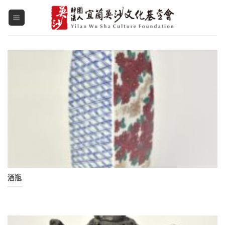
Skip
to
content
酒瓶