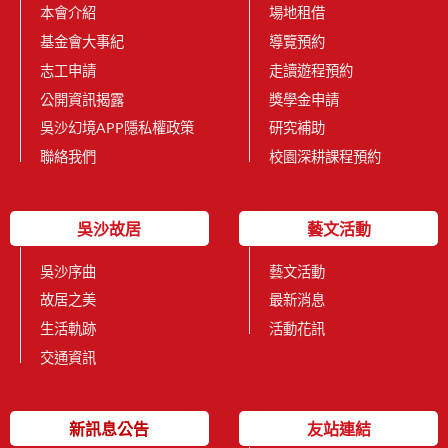
本會介紹
場地租借
基金會大事紀
導覽預約
志工申請
走讀遊程預約
公開資訊揭露
獎學金申請
吳沙幻境APP隱私權政策
研究補助
聯絡我們
校園深耕課程預約
吳沙故居
藝文活動
吳沙序曲
藝文活動
故居之美
最新消息
生活軌跡
活動花訊
交通資訊
新訊息公告
友站連結