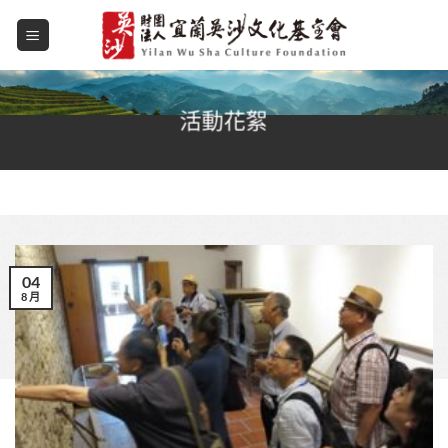
Skip
to
content
活動花絮
04
8 月